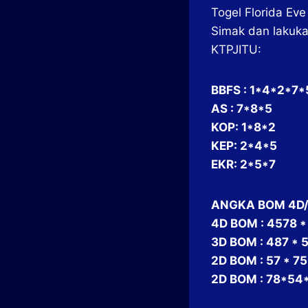
Togel Florida Ev
Simak dan lakukan
KTPJITU:
BBFS : 1*4*2*7*
AS : 7*8*5
KOP: 1*8*2
KEP: 2*4*5
EKR: 2*5*7
ANGKA BOM 4D/
4D BOM : 4578 *
3D BOM : 487 * 
2D BOM : 57 * 75
2D BOM : 78*54