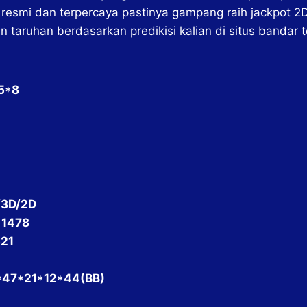
e resmi dan terpercaya pastinya gampang raih jackpot 2
 taruhan berdasarkan predikisi kalian di situs bandar 
5*8
3D/2D
 1478
521
*47*21*12*44(BB)