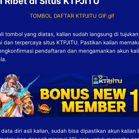
i Ribet di Situs KTPJITU
li tombol yang diatas, kalian sudah langsung di tujuka
i dan terpercaya situs KTPJITU. Pastikan kalian memaka
mengkonfirmasi pendaftaran dan mengamankan akun kali
la.
data diri asli kalian, sudah bisa dipastikan akun kalian