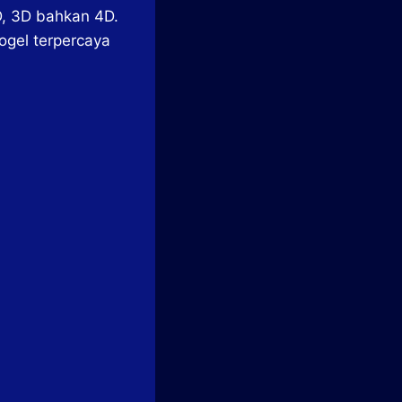
D, 3D bahkan 4D.
togel terpercaya