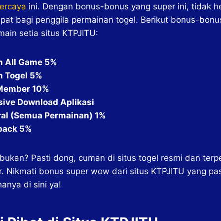
percaya
ini. Dengan bonus-bonus yang super ini, tidak h
epat bagi penggila permainan togel. Berikut bonus-bonu
main setia situs KTPJITU:
n All Game 5%
n Togel 5%
Member 10%
sive Download Aplikasi
ral (Semua Permainan) 1%
back 5%
ukan? Pasti dong, cuman di situs togel resmi dan terpe
er. Nikmati bonus super wow dari situs KTPJITU yang pa
nya di sini ya!