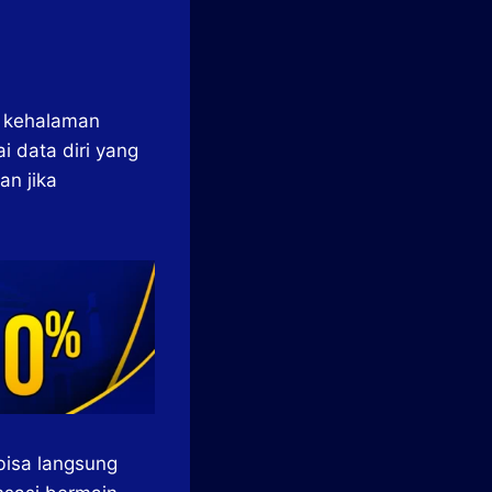
n kehalaman
i data diri yang
an jika
 bisa langsung