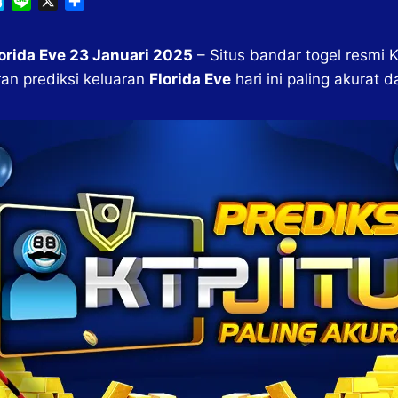
S
L
X
S
k
i
h
y
n
a
lorida Eve 23 Januari 2025
– Situs bandar togel resmi 
p
e
r
an prediksi keluaran
e
e
Florida Eve
hari ini paling akurat 