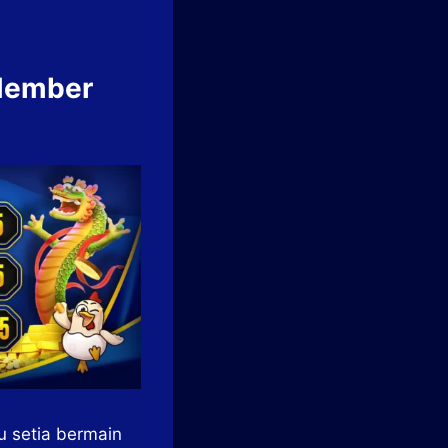
Member
u setia bermain