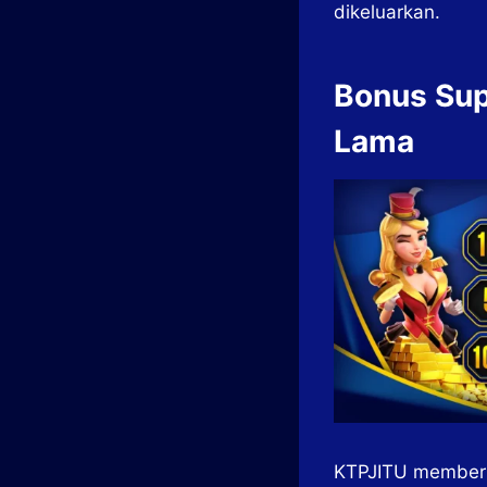
dikeluarkan.
Bonus Sup
Lama
KTPJITU memberik