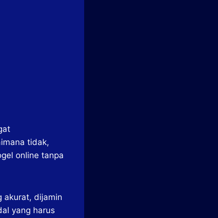
gat
aimana tidak,
ogel online tanpa
 akurat, dijamin
dal yang harus