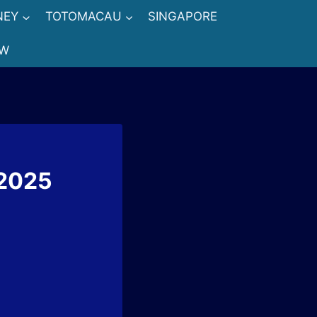
NEY
TOTOMACAU
SINGAPORE
AW
 2025