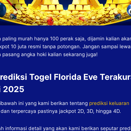
 paling murah hanya 100 perak saja, dijamin kalian ak
kpot 10 juta resmi tanpa potongan. Jangan sampai lew
 pasang angka hoki kalian sekarang juga!
ediksi Togel Florida Eve Terakura
i 2025
dibawah ini yang kami berikan tentang
prediksi keluaran
dan terpercaya pastinya jackpot 2D, 3D, hingga 4D.
h informasi detail yang akan kami berikan seputar pred