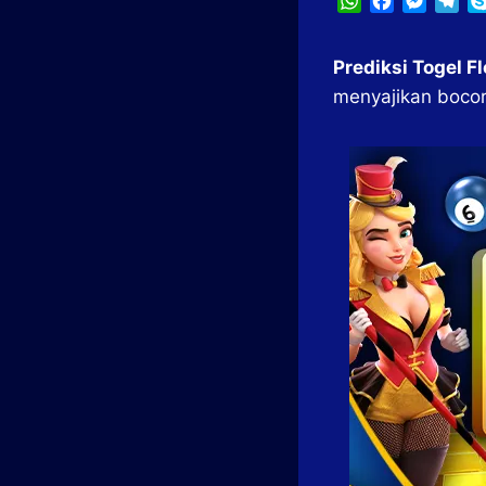
W
F
M
T
h
a
e
e
a
c
s
l
Prediksi Togel F
t
e
s
e
menyajikan bocor
s
b
e
g
A
o
n
r
p
o
g
a
p
k
e
m
r