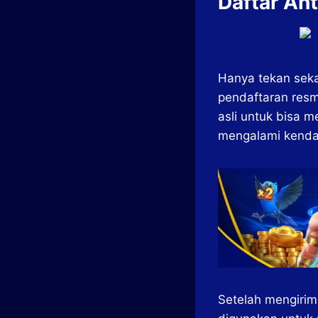
Daftar Ant
Hanya tekan seka
pendaftaran resm
asli untuk bisa 
mengalami kenda
Setelah mengirim 