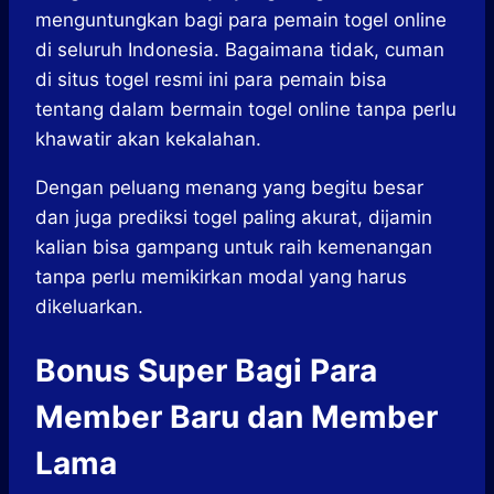
menguntungkan bagi para pemain togel online
di seluruh Indonesia. Bagaimana tidak, cuman
di situs togel resmi ini para pemain bisa
tentang dalam bermain togel online tanpa perlu
khawatir akan kekalahan.
Dengan peluang menang yang begitu besar
dan juga prediksi togel paling akurat, dijamin
kalian bisa gampang untuk raih kemenangan
tanpa perlu memikirkan modal yang harus
dikeluarkan.
Bonus Super Bagi Para
Member Baru dan Member
Lama