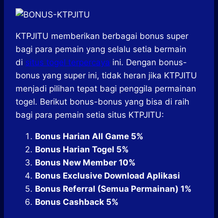
KTPJITU memberikan berbagai bonus super
bagi para pemain yang selalu setia bermain
di
situs togel terpercaya
ini. Dengan bonus-
bonus yang super ini, tidak heran jika KTPJITU
menjadi pilihan tepat bagi penggila permainan
togel. Berikut bonus-bonus yang bisa di raih
bagi para pemain setia situs KTPJITU:
Bonus Harian All Game 5%
Bonus Harian Togel 5%
Bonus New Member 10%
Bonus Exclusive Download Aplikasi
Bonus Referral (Semua Permainan) 1%
Bonus Cashback 5%