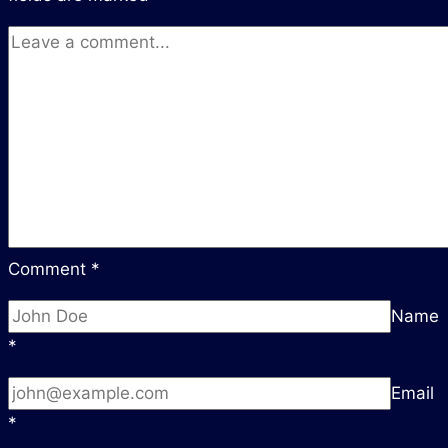
Togel
Resmi
KTPJITU
Comment
*
Name
*
Email
*