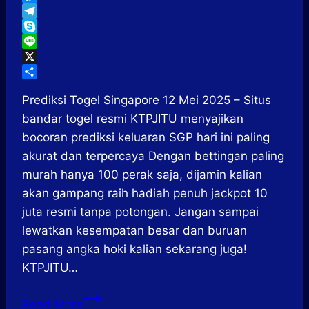
Messenger
Telegram
Skype
Line
X
Share
Prediksi Togel Singapore 12 Mei 2025 – Situs
bandar togel resmi KTPJITU menyajikan
bocoran prediksi keluaran SGP hari ini paling
akurat dan terpercaya Dengan bettingan paling
murah hanya 100 perak saja, dijamin kalian
akan gampang raih hadiah penuh jackpot 10
juta resmi tanpa potongan. Jangan sampai
lewatkan kesempatan besar dan buruan
pasang angka hoki kalian sekarang juga!
KTPJITU…
Prediksi
Read More