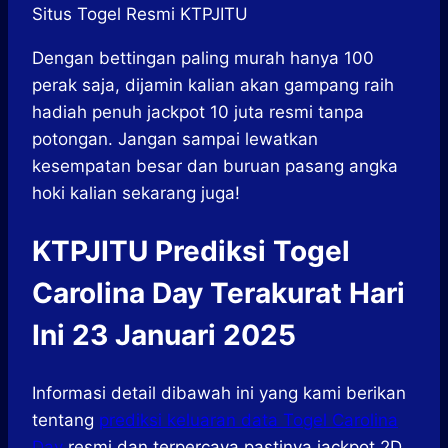
Dengan bettingan paling murah hanya 100
perak saja, dijamin kalian akan gampang raih
hadiah penuh jackpot 10 juta resmi tanpa
potongan. Jangan sampai lewatkan
kesempatan besar dan buruan pasang angka
hoki kalian sekarang juga!
KTPJITU Prediksi Togel
Carolina Day Terakurat Hari
Ini 23 Januari 2025
Informasi detail dibawah ini yang kami berikan
tentang
prediksi keluaran data Togel Carolina
Day
resmi dan terpercaya pastinya jackpot 2D,