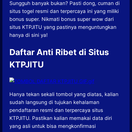
Sungguh banyak bukan? Pasti dong, cuman di
situs togel resmi dan terpercaya ini yang miliki
bonus super. Nikmati bonus super wow dari
situs KTPJITU yang pastinya menguntungkan
hanya di sini ya!
Daftar Anti Ribet di Situs
KTPJITU
Hanya tekan sekali tombol yang diatas, kalian
sudah langsung di tujukan kehalaman
pendaftaran resmi dan terpercaya situs
KTPJITU. Pastikan kalian memakai data diri
yang asli untuk bisa mengkonfirmasi