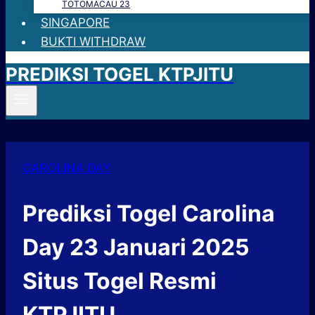
TOTOMACAU 23
SINGAPORE
BUKTI WITHDRAW
PREDIKSI TOGEL KTPJITU
CAROLINA DAY
Prediksi Togel Carolina
Day 23 Januari 2025
Situs Togel Resmi
KTPJITU