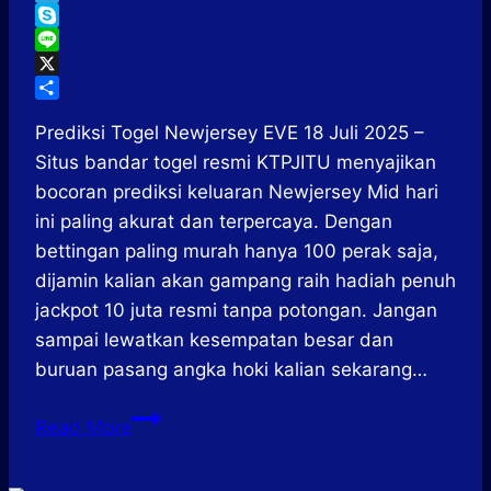
Telegram
Skype
Line
X
Share
Prediksi Togel Newjersey EVE 18 Juli 2025 –
Situs bandar togel resmi KTPJITU menyajikan
bocoran prediksi keluaran Newjersey Mid hari
ini paling akurat dan terpercaya. Dengan
bettingan paling murah hanya 100 perak saja,
dijamin kalian akan gampang raih hadiah penuh
jackpot 10 juta resmi tanpa potongan. Jangan
sampai lewatkan kesempatan besar dan
buruan pasang angka hoki kalian sekarang…
Prediksi
Read More
Togel
Newjersey