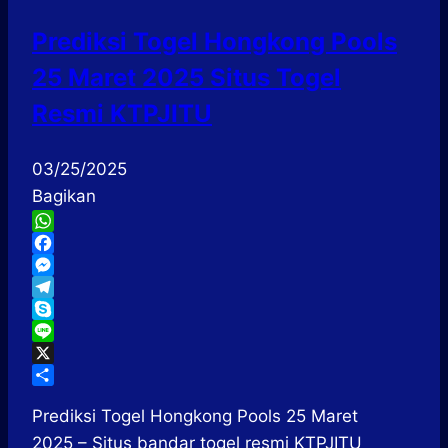
Situs
Prediksi Togel Hongkong Pools
Togel
25 Maret 2025 Situs Togel
Resmi
KTPJITU
Resmi KTPJITU
03/25/2025
Bagikan
WhatsApp
Facebook
Messenger
Telegram
Skype
Line
X
Share
Prediksi Togel Hongkong Pools 25 Maret
2025 – Situs bandar togel resmi KTPJITU