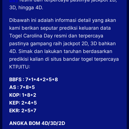
3D, hingga 4D.
Dibawah ini adalah informasi detail yang akan
kami berikan seputar prediksi keluaran data
Togel Carolina Day resmi dan terpercaya
pastinya gampang raih jackpot 2D, 3D bahkan
4D. Simak dan lakukan taruhan berdasarkan
predikisi kalian di situs bandar togel terpercaya
KTPJITU:
BBFS : 7*1*4*2*5*8
AS : 7*8*5
KOP: 1*8*2
KEP: 2*4*5
EKR: 2*5*7
ANGKA BOM 4D/3D/2D