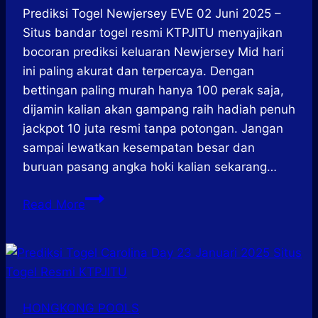
Share
Prediksi Togel Newjersey EVE 02 Juni 2025 –
Situs bandar togel resmi KTPJITU menyajikan
bocoran prediksi keluaran Newjersey Mid hari
ini paling akurat dan terpercaya. Dengan
bettingan paling murah hanya 100 perak saja,
dijamin kalian akan gampang raih hadiah penuh
jackpot 10 juta resmi tanpa potongan. Jangan
sampai lewatkan kesempatan besar dan
buruan pasang angka hoki kalian sekarang…
Prediksi
Read More
Togel
Newjersey
Eve
02
Juni
HONGKONG POOLS
2025