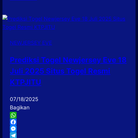
Togel
Singapore
12
Mei
2025
NEWJERSEY EVE
Situs
Togel
Prediksi Togel Newjersey Eve 18
Resmi
Juli 2025 Situs Togel Resmi
KTPJITU
KTPJITU
07/18/2025
Bagikan
WhatsApp
Facebook
Messenger