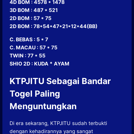
4D BOM : 4578 * 1478
3D BOM : 487 * 521
2D BOM : 57 * 75
2D BOM : 78*54*47*21*12*44(BB)
C. BEBAS : 5 * 7
C. MACAU : 57 * 75
TWIN : 77 * 55
SHIO 2D : KUDA * AYAM
KTPJITU Sebagai Bandar
Togel Paling
Menguntungkan
Di era sekarang, KTPJITU sudah terbukti
dengan kehadirannya yang sangat