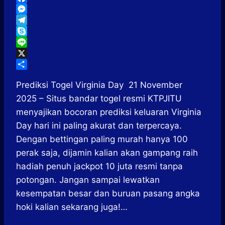
Facebook
Messenger
Telegram
Skype
Line
X
Share
Prediksi Togel Virginia Day 21 November
2025 – Situs bandar togel resmi KTPJITU
menyajikan bocoran prediksi keluaran Virginia
Day hari ini paling akurat dan terpercaya.
Dengan bettingan paling murah hanya 100
perak saja, dijamin kalian akan gampang raih
hadiah penuh jackpot 10 juta resmi tanpa
potongan. Jangan sampai lewatkan
kesempatan besar dan buruan pasang angka
hoki kalian sekarang juga!…