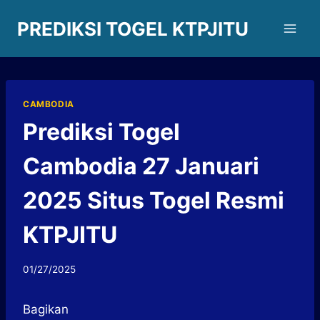
Skip
PREDIKSI TOGEL KTPJITU
to
content
CAMBODIA
Prediksi Togel
Cambodia 27 Januari
2025 Situs Togel Resmi
KTPJITU
01/27/2025
Bagikan