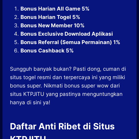
Bonus Harian All Game 5%
Bonus Harian Togel 5%
Bonus New Member 10%
Bonus Exclusive Download Aplikasi
Bonus Referral (Semua Permainan) 1%
Bonus Cashback 5%
Sungguh banyak bukan? Pasti dong, cuman di
situs togel resmi dan terpercaya ini yang miliki
bonus super. Nikmati bonus super wow dari
situs KTPJITU yang pastinya menguntungkan
hanya di sini ya!
Daftar Anti Ribet di Situs