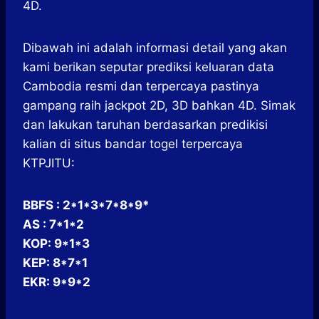
4D.
Dibawah ini adalah informasi detail yang akan
kami berikan seputar prediksi keluaran data
Cambodia resmi dan terpercaya pastinya
gampang raih jackpot 2D, 3D bahkan 4D. Simak
dan lakukan taruhan berdasarkan predikisi
kalian di situs bandar togel terpercaya
KTPJITU:
BBFS : 2*1*3*7*8*9*
AS : 7*1*2
KOP: 9*1*3
KEP: 8*7*1
EKR: 9*9*2