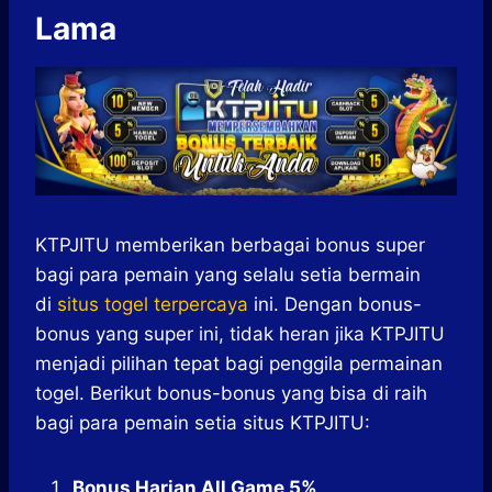
Lama
KTPJITU memberikan berbagai bonus super
bagi para pemain yang selalu setia bermain
di
situs togel terpercaya
ini. Dengan bonus-
bonus yang super ini, tidak heran jika KTPJITU
menjadi pilihan tepat bagi penggila permainan
togel. Berikut bonus-bonus yang bisa di raih
bagi para pemain setia situs KTPJITU:
Bonus Harian All Game 5%