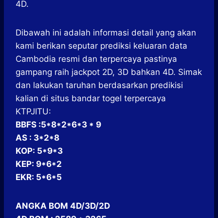
4D.
Dibawah ini adalah informasi detail yang akan
kami berikan seputar prediksi keluaran data
Cambodia resmi dan terpercaya pastinya
gampang raih jackpot 2D, 3D bahkan 4D. Simak
dan lakukan taruhan berdasarkan predikisi
kalian di situs bandar togel terpercaya
KTPJITU:
BBFS :5*8*2*6*3 * 9
AS : 3*2*8
KOP: 5*9*3
KEP: 9*6*2
EKR: 5*6*5
ANGKA BOM 4D/3D/2D