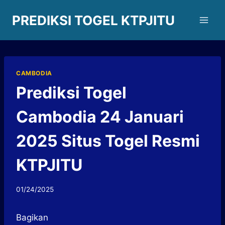
Skip
PREDIKSI TOGEL KTPJITU
to
content
CAMBODIA
Prediksi Togel
Cambodia 24 Januari
2025 Situs Togel Resmi
KTPJITU
01/24/2025
Bagikan