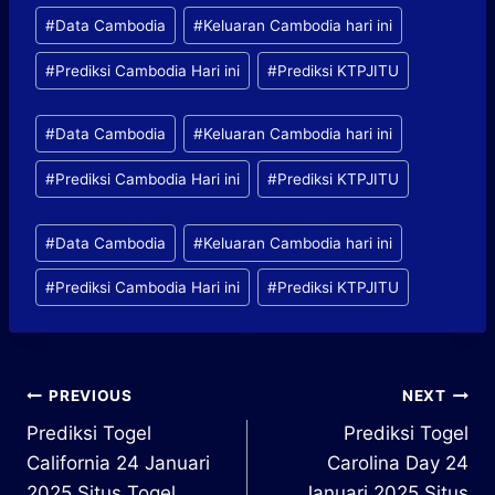
P
#
Data Cambodia
#
Keluaran Cambodia hari ini
o
#
Prediksi Cambodia Hari ini
#
Prediksi KTPJITU
s
t
P
T
#
Data Cambodia
#
Keluaran Cambodia hari ini
o
a
#
Prediksi Cambodia Hari ini
#
Prediksi KTPJITU
s
g
t
s
Post
T
#
Data Cambodia
#
Keluaran Cambodia hari ini
:
Tags:
a
#
Prediksi Cambodia Hari ini
#
Prediksi KTPJITU
g
s
:
Post
PREVIOUS
NEXT
Prediksi Togel
Prediksi Togel
navigation
California 24 Januari
Carolina Day 24
2025 Situs Togel
Januari 2025 Situs