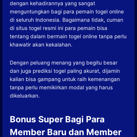
dengan kehadirannya yang sangat
menguntungkan bagi para pemain togel online
di seluruh Indonesia. Bagaimana tidak, cuman
di situs togel resmi ini para pemain bisa
tentang dalam bermain togel online tanpa perlu
khawatir akan kekalahan.
Dengan peluang menang yang begitu besar
dan juga prediksi togel paling akurat, dijamin
kalian bisa gampang untuk raih kemenangan
tanpa perlu memikirkan modal yang harus
dikeluarkan.
Bonus Super Bagi Para
Member Baru dan Member