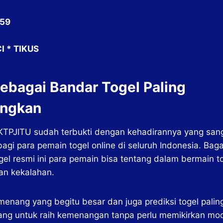
 59
I * TIKUS
ebagai Bandar Togel Paling
ngkan
 KTPJITU sudah terbukti dengan kehadirannya yang san
gi para pemain togel online di seluruh Indonesia. Bag
gel resmi ini para pemain bisa tentang dalam bermain t
kan kekalahan.
enang yang begitu besar dan juga prediksi togel paling
ang untuk raih kemenangan tanpa perlu memikirkan mo