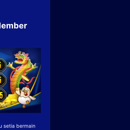
Member
u setia bermain