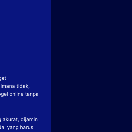
gat
aimana tidak,
ogel online tanpa
 akurat, dijamin
dal yang harus