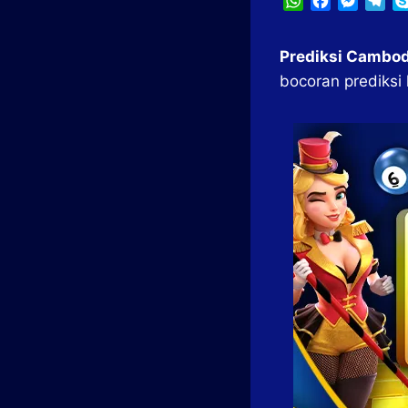
W
F
M
T
h
a
e
e
a
c
s
l
Prediksi Cambod
t
e
s
e
bocoran prediksi 
s
b
e
g
A
o
n
r
p
o
g
a
p
k
e
m
r