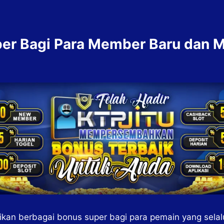
er Bagi Para Member Baru dan 
an berbagai bonus super bagi para pemain yang selal