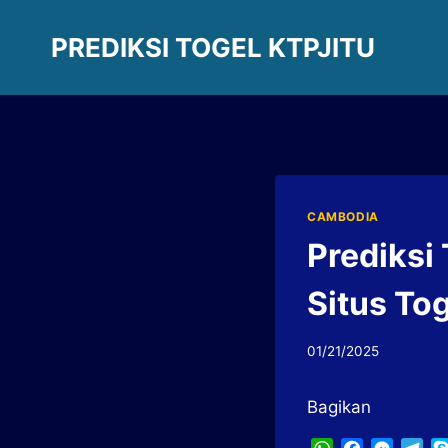
Skip
to
PREDIKSI TOGEL KTPJITU
content
CAMBODIA
Prediksi
Situs To
01/21/2025
Bagikan