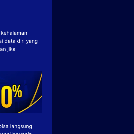
n kehalaman
i data diri yang
an jika
 bisa langsung