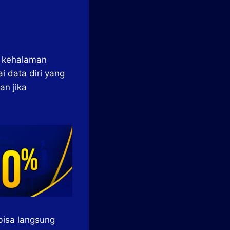
n kehalaman
i data diri yang
an jika
 bisa langsung