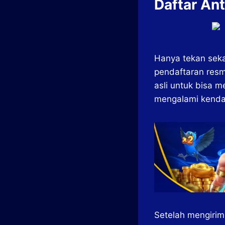
Daftar Ant
Hanya tekan seka
pendaftaran resm
asli untuk bisa 
mengalami kenda
Setelah mengirim 