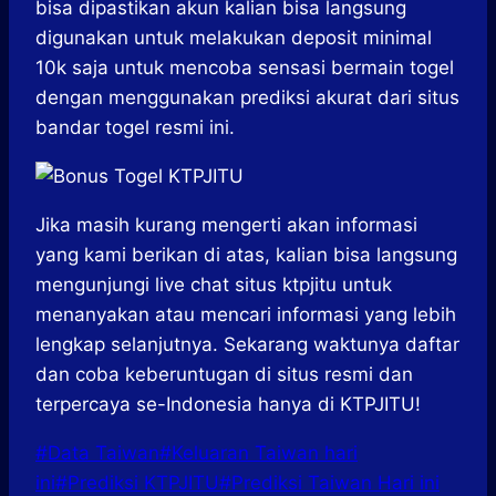
bisa dipastikan akun kalian bisa langsung
digunakan untuk melakukan deposit minimal
10k saja untuk mencoba sensasi bermain togel
dengan menggunakan prediksi akurat dari situs
bandar togel resmi ini.
Jika masih kurang mengerti akan informasi
yang kami berikan di atas, kalian bisa langsung
mengunjungi live chat situs ktpjitu untuk
menanyakan atau mencari informasi yang lebih
lengkap selanjutnya. Sekarang waktunya daftar
dan coba keberuntugan di situs resmi dan
terpercaya se-Indonesia hanya di KTPJITU!
Post
#
Data Taiwan
#
Keluaran Taiwan hari
Tags:
ini
#
Prediksi KTPJITU
#
Prediksi Taiwan Hari ini