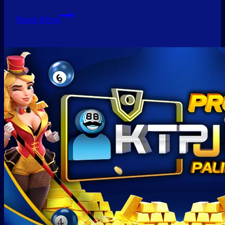
Prediksi
Read More
Togel
Newyork
Mid
13
September
2025
Situs
Togel
Resmi
KTPJITU