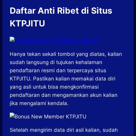
Daftar Anti Ribet di Situs
KTPJITU
Hanya tekan sekali tombol yang diatas, kalian
sudah langsung di tujukan kehalaman
pendaftaran resmi dan terpercaya situs
KTPJITU. Pastikan kalian memakai data diri
yang asli untuk bisa mengkonfirmasi
pendaftaran dan mengamankan akun kalian
jika mengalami kendala.
Setelah mengirim data diri asli kalian, sudah