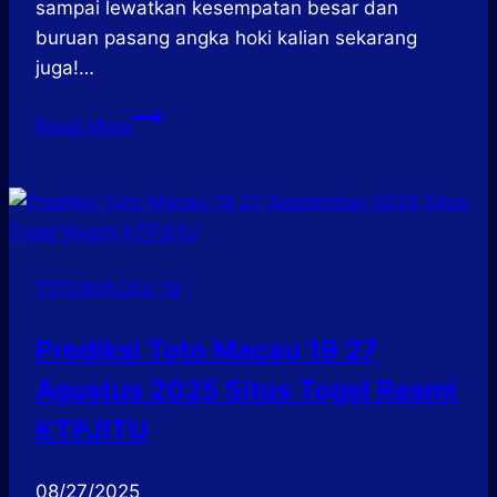
sampai lewatkan kesempatan besar dan
buruan pasang angka hoki kalian sekarang
juga!…
Prediksi
Read More
Toto
Macau
19
27
September
TOTOMACAU 19
2025
Situs
Prediksi Toto Macau 19 27
Togel
Agustus 2025 Situs Togel Resmi
Resmi
KTPJITU
KTPJITU
08/27/2025