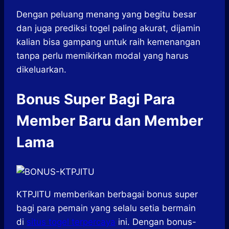
Dengan peluang menang yang begitu besar
dan juga prediksi togel paling akurat, dijamin
kalian bisa gampang untuk raih kemenangan
tanpa perlu memikirkan modal yang harus
dikeluarkan.
Bonus Super Bagi Para
Member Baru dan Member
Lama
KTPJITU memberikan berbagai bonus super
bagi para pemain yang selalu setia bermain
di
situs togel terpercaya
ini. Dengan bonus-