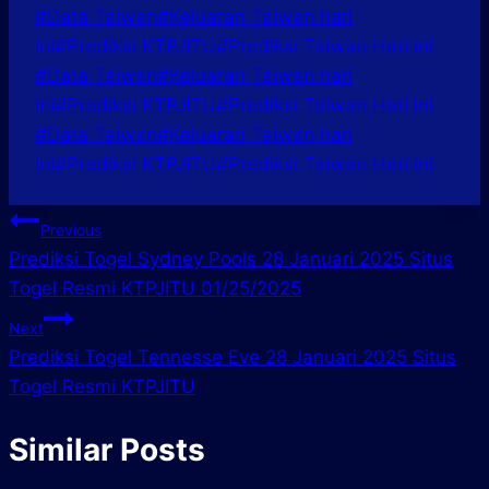
Post
#
Data Taiwan
#
Keluaran Taiwan hari
Tags:
ini
#
Prediksi KTPJITU
#
Prediksi Taiwan Hari ini
Post
#
Data Taiwan
#
Keluaran Taiwan hari
Tags:
ini
#
Prediksi KTPJITU
#
Prediksi Taiwan Hari ini
Post
#
Data Taiwan
#
Keluaran Taiwan hari
Tags:
ini
#
Prediksi KTPJITU
#
Prediksi Taiwan Hari ini
Post
Previous
Prediksi Togel Sydney Pools 28 Januari 2025 Situs
navigation
Togel Resmi KTPJITU 01/25/2025
Next
Prediksi Togel Tennesse Eve 28 Januari 2025 Situs
Togel Resmi KTPJITU
Similar Posts