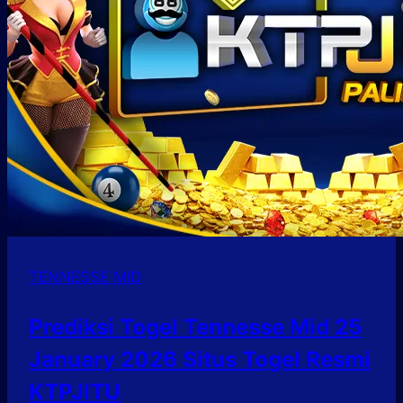
Togel
Resmi
KTPJITU
TENNESSE MID
Prediksi Togel Tennesse Mid 25
January 2026 Situs Togel Resmi
KTPJITU