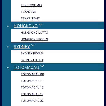
TENNESSE MID
TEXAS EVE
TEXAS NIGHT
HONGKONG
HONGKONG LOTTO
HONGKONG POOLS
SYDNEY
SYDNEY POOLS
SYDNEY LOTTO
TOTOMACAU
TOTOMACAU 00
TOTOMACAU 13
TOTOMACAU 16
TOTOMACAU 19
TOTOMACAU 22