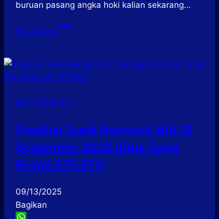
buruan pasang angka hoki kalian sekarang…
Prediksi
Read More
Toto
Macau
19
27
Agustus
NEWYORK MID
2025
Situs
Prediksi Togel Newyork Mid 13
Togel
September 2025 Situs Togel
Resmi
KTPJITU
Resmi KTPJITU
09/13/2025
Bagikan