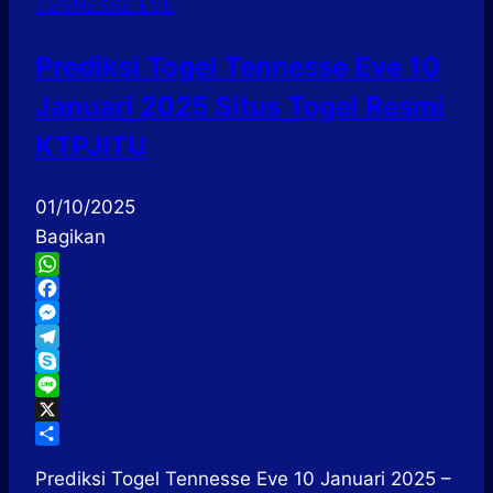
TENNESSE EVE
Prediksi Togel Tennesse Eve 10
Januari 2025 Situs Togel Resmi
KTPJITU
01/10/2025
Bagikan
WhatsApp
Facebook
Messenger
Telegram
Skype
Line
X
Share
Prediksi Togel Tennesse Eve 10 Januari 2025 –