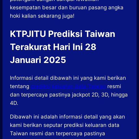
kesempatan besar dan buruan pasang angka
hoki kalian sekarang juga!
KTPJITU Prediksi Taiwan
Terakurat Hari Ini 28
Januari 2025
Informasi detail dibawah ini yang kami berikan
tentang
prediksi keluaran data Taiwan
resmi
dan terpercaya pastinya jackpot 2D, 3D, hingga
4D.
Dibawah ini adalah informasi detail yang akan
kami berikan seputar prediksi keluaran data
Taiwan resmi dan terpercaya pastinya