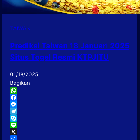
TAIWAN
Prediksi Taiwan 18 Januari 2025
Situs Togel Resmi KTPJITU
01/18/2025
Bagikan
WhatsApp
Facebook
Messenger
Telegram
Skype
Line
X