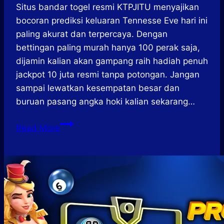
Situs bandar togel resmi KTPJITU menyajikan
bocoran prediksi keluaran Tennesse Eve hari ini
paling akurat dan terpercaya. Dengan
bettingan paling murah hanya 100 perak saja,
dijamin kalian akan gampang raih hadiah penuh
jackpot 10 juta resmi tanpa potongan. Jangan
sampai lewatkan kesempatan besar dan
buruan pasang angka hoki kalian sekarang…
Prediksi
Read More
Togel
Tennesse
Eve
10
Januari
2025
Situs