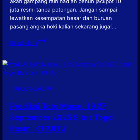
akan gampang raih hadiah penuh jackpot 10
juta resmi tanpa potongan. Jangan sampai
lewatkan kesempatan besar dan buruan
pasang angka hoki kalian sekarang juga!…
Prediksi
Read More
Togel
Tennesse
Mid
25
January
TOTOMACAU 19
2026
Situs
Prediksi Toto Macau 19 27
Togel
September 2025 Situs Togel
Resmi
KTPJITU
Resmi KTPJITU