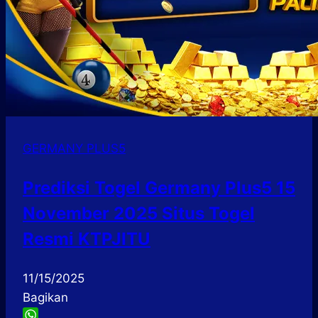
GERMANY PLUS5
Prediksi Togel Germany Plus5 15
November 2025 Situs Togel
Resmi KTPJITU
11/15/2025
Bagikan