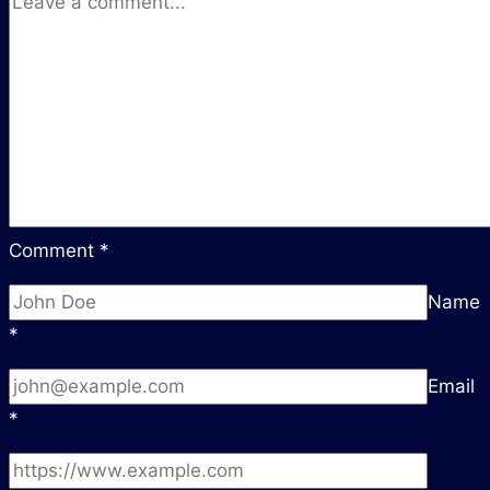
Resmi
KTPJITU
Comment
*
Name
*
Email
*