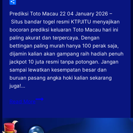
X
Share
Prediksi Toto Macau 22 04 January 2026 –
Situs bandar togel resmi KTPJITU menyajikan
bocoran prediksi keluaran Toto Macau hari ini
paling akurat dan terpercaya. Dengan
bettingan paling murah hanya 100 perak saja,
dijamin kalian akan gampang raih hadiah penuh
jackpot 10 juta resmi tanpa potongan. Jangan
sampai lewatkan kesempatan besar dan
buruan pasang angka hoki kalian sekarang
juga!…
Prediksi
Read More
Toto
Macau
22
04