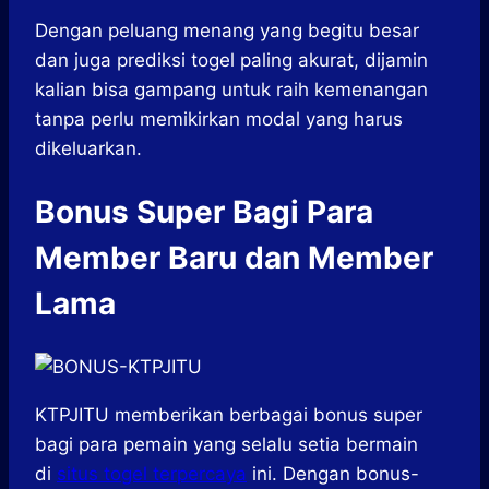
Dengan peluang menang yang begitu besar
dan juga prediksi togel paling akurat, dijamin
kalian bisa gampang untuk raih kemenangan
tanpa perlu memikirkan modal yang harus
dikeluarkan.
Bonus Super Bagi Para
Member Baru dan Member
Lama
KTPJITU memberikan berbagai bonus super
bagi para pemain yang selalu setia bermain
di
situs togel terpercaya
ini. Dengan bonus-