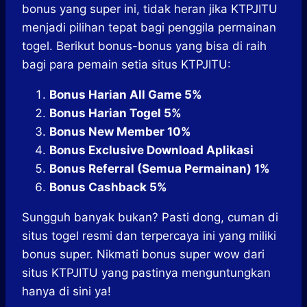
bonus yang super ini, tidak heran jika KTPJITU
menjadi pilihan tepat bagi penggila permainan
togel. Berikut bonus-bonus yang bisa di raih
bagi para pemain setia situs KTPJITU:
Bonus Harian All Game 5%
Bonus Harian Togel 5%
Bonus New Member 10%
Bonus Exclusive Download Aplikasi
Bonus Referral (Semua Permainan) 1%
Bonus Cashback 5%
Sungguh banyak bukan? Pasti dong, cuman di
situs togel resmi dan terpercaya ini yang miliki
bonus super. Nikmati bonus super wow dari
situs KTPJITU yang pastinya menguntungkan
hanya di sini ya!