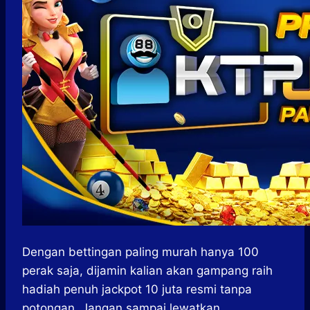
Dengan bettingan paling murah hanya 100
perak saja, dijamin kalian akan gampang raih
hadiah penuh jackpot 10 juta resmi tanpa
potongan. Jangan sampai lewatkan