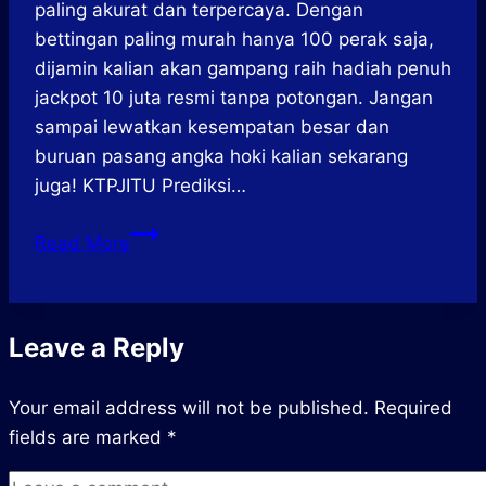
paling akurat dan terpercaya. Dengan
bettingan paling murah hanya 100 perak saja,
dijamin kalian akan gampang raih hadiah penuh
jackpot 10 juta resmi tanpa potongan. Jangan
sampai lewatkan kesempatan besar dan
buruan pasang angka hoki kalian sekarang
juga! KTPJITU Prediksi…
JAKARTA
Read More
Prediksi
Togel
Jakarta
Leave a Reply
24
November
Your email address will not be published.
2025
Required
fields are marked
Situs
*
Togel