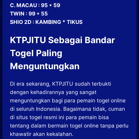
C. MACAU : 95 * 59
TWIN : 99 * 55
SHIO 2D : KAMBING * TIKUS
KTPJITU Sebagai Bandar
Togel Paling
Menguntungkan
Di era sekarang, KTPJITU sudah terbukti
dengan kehadirannya yang sangat
menguntungkan bagi para pemain togel online
di seluruh Indonesia. Bagaimana tidak, cuman
di situs togel resmi ini para pemain bisa
tentang dalam bermain togel online tanpa perlu
khawatir akan kekalahan.