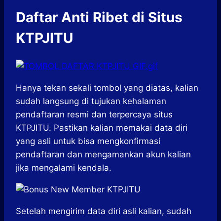
Daftar Anti Ribet di Situs
KTPJITU
Hanya tekan sekali tombol yang diatas, kalian
sudah langsung di tujukan kehalaman
pendaftaran resmi dan terpercaya situs
KTPJITU. Pastikan kalian memakai data diri
yang asli untuk bisa mengkonfirmasi
pendaftaran dan mengamankan akun kalian
jika mengalami kendala.
Setelah mengirim data diri asli kalian, sudah