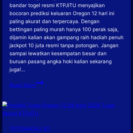
bandar togel resmi KTPJITU menyajikan
bocoran prediksi keluaran Oregon 12 hari ini
paling akurat dan terpercaya. Dengan
bettingan paling murah hanya 100 perak saja,
dijamin kalian akan gampang raih hadiah penuh
jackpot 10 juta resmi tanpa potongan. Jangan
sampai lewatkan kesempatan besar dan
buruan pasang angka hoki kalian sekarang
juga!…
Prediksi
Read More
Togel
Oregon
12
08
April
TOTOMACAU 00
2026