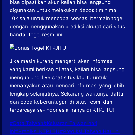
bisa dipastikan akun kalian bisa langsung
digunakan untuk melakukan deposit minimal
10k saja untuk mencoba sensasi bermain togel
dengan menggunakan prediksi akurat dari situs
bandar togel resmi ini.
Jika masih kurang mengerti akan informasi
yang kami berikan di atas, kalian bisa langsung
mengunjungi live chat situs ktpjitu untuk
menanyakan atau mencari informasi yang lebih
lengkap selanjutnya. Sekarang waktunya daftar
dan coba keberuntugan di situs resmi dan
terpercaya se-Indonesia hanya di KTPJITU!
Post
#
Data Taiwan
#
Keluaran Taiwan hari
Tags:
ini
#
Prediksi KTPJITU
#
Prediksi Taiwan Hari ini