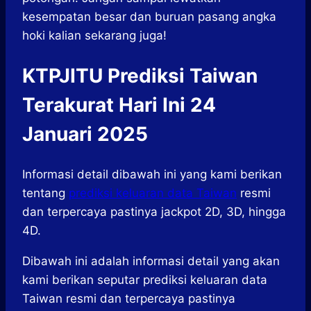
kesempatan besar dan buruan pasang angka
hoki kalian sekarang juga!
KTPJITU Prediksi Taiwan
Terakurat Hari Ini 24
Januari 2025
Informasi detail dibawah ini yang kami berikan
tentang
prediksi keluaran data Taiwan
resmi
dan terpercaya pastinya jackpot 2D, 3D, hingga
4D.
Dibawah ini adalah informasi detail yang akan
kami berikan seputar prediksi keluaran data
Taiwan resmi dan terpercaya pastinya