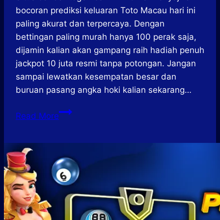
bocoran prediksi keluaran Toto Macau hari ini
paling akurat dan terpercaya. Dengan
bettingan paling murah hanya 100 perak saja,
dijamin kalian akan gampang raih hadiah penuh
jackpot 10 juta resmi tanpa potongan. Jangan
sampai lewatkan kesempatan besar dan
buruan pasang angka hoki kalian sekarang…
Prediksi
Read More
Toto
Macau
00
09
September
2025
Situs
Togel