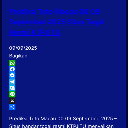
Togel
Prediksi Toto Macau 00 09
Resmi
September 2025 Situs Togel
KTPJITU
Resmi KTPJITU
09/09/2025
Bagikan
WhatsApp
Facebook
Messenger
Telegram
Skype
Line
X
Share
Prediksi Toto Macau 00 09 September 2025 –
Situs bandar togel resmi KTPJITU menyajikan