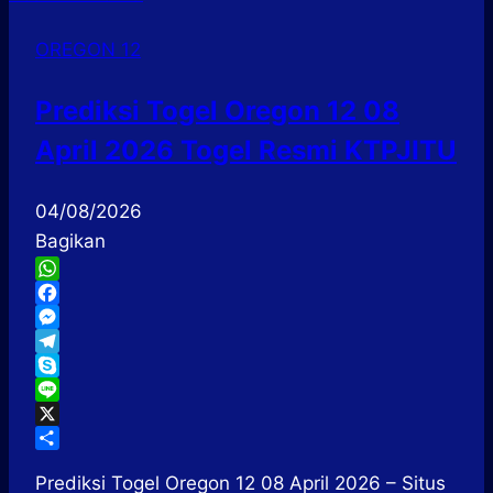
OREGON 12
Prediksi Togel Oregon 12 08
April 2026 Togel Resmi KTPJITU
04/08/2026
Bagikan
WhatsApp
Facebook
Messenger
Telegram
Skype
Line
X
Share
Prediksi Togel Oregon 12 08 April 2026 – Situs