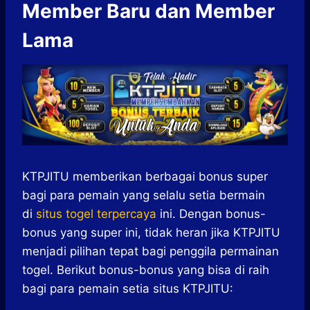
Member Baru dan Member
Lama
KTPJITU memberikan berbagai bonus super
bagi para pemain yang selalu setia bermain
di
situs togel terpercaya
ini. Dengan bonus-
bonus yang super ini, tidak heran jika KTPJITU
menjadi pilihan tepat bagi penggila permainan
togel. Berikut bonus-bonus yang bisa di raih
bagi para pemain setia situs KTPJITU: