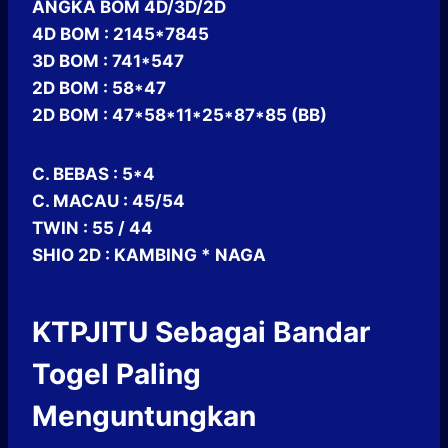
ANGKA BOM 4D/3D/2D
4D BOM : 2145*7845
3D BOM : 741*547
2D BOM : 58*47
2D BOM : 47*58*11*25*87*85 (BB)
C. BEBAS : 5*4
C. MACAU : 45/54
TWIN : 55 / 44
SHIO 2D : KAMBING * NAGA
KTPJITU Sebagai Bandar
Togel Paling
Menguntungkan