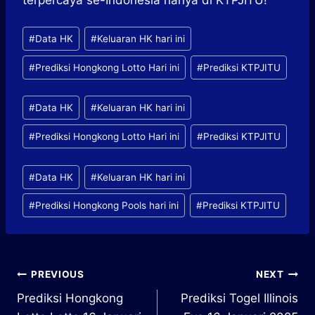
terpercaya se-Indonesia hanya di KTPJITU!
P
#
Data HK
#
Keluaran HK hari ini
o
#
Prediksi Hongkong Lotto Hari ini
#
Prediksi KTPJITU
s
t
P
T
#
Data HK
#
Keluaran HK hari ini
o
a
#
Prediksi Hongkong Lotto Hari ini
#
Prediksi KTPJITU
s
g
t
s
Post
T
#
Data HK
#
Keluaran HK hari ini
:
Tags:
a
#
Prediksi Hongkong Pools hari ini
#
Prediksi KTPJITU
g
s
:
Post
PREVIOUS
NEXT
Prediksi Hongkong
Prediksi Togel Illinois
navigation