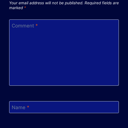
Your email address will not be published.
Required fields are
marked
*
Comment
*
Name
*