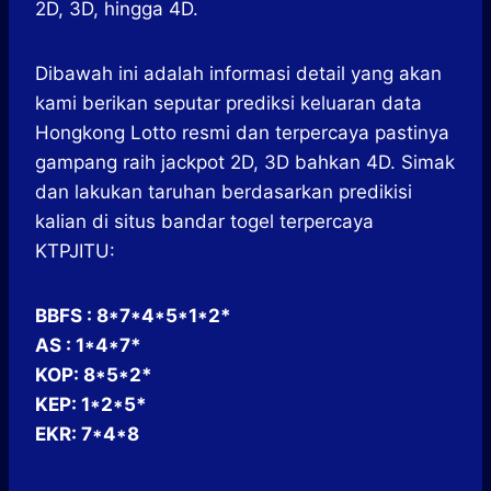
2D, 3D, hingga 4D.
Dibawah ini adalah informasi detail yang akan
kami berikan seputar prediksi keluaran data
Hongkong Lotto resmi dan terpercaya pastinya
gampang raih jackpot 2D, 3D bahkan 4D. Simak
dan lakukan taruhan berdasarkan predikisi
kalian di situs bandar togel terpercaya
KTPJITU:
BBFS : 8*7*4*5*1*2*
AS : 1*4*7*
KOP: 8*5*2*
KEP: 1*2*5*
EKR: 7*4*8