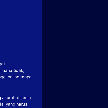
gat
aimana tidak,
ogel online tanpa
 akurat, dijamin
dal yang harus