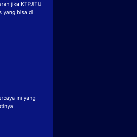
eran jika KTPJITU
s yang bisa di
rcaya ini yang
stinya