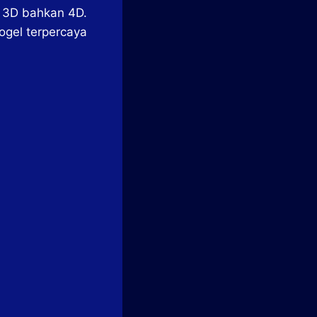
, 3D bahkan 4D.
togel terpercaya