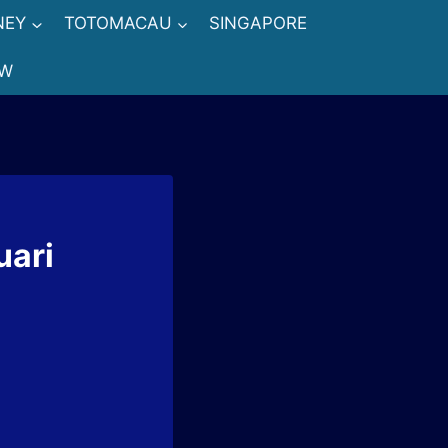
NEY
TOTOMACAU
SINGAPORE
AW
uari