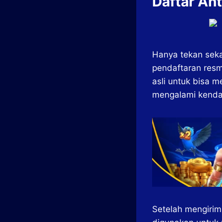
Daftar Ant
Hanya tekan seka
pendaftaran resm
asli untuk bisa 
mengalami kenda
Setelah mengirim 