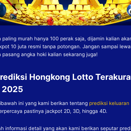
 paling murah hanya 100 perak saja, dijamin kalian ak
kpot 10 juta resmi tanpa potongan. Jangan sampai lew
 pasang angka hoki kalian sekarang juga!
ediksi Hongkong Lotto Terakurat
i 2025
dibawah ini yang kami berikan tentang
prediksi keluara
erpercaya pastinya jackpot 2D, 3D, hingga 4D.
h informasi detail yang akan kami berikan seputar pred