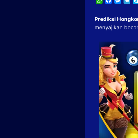
W
F
M
T
h
a
e
e
a
c
s
l
Prediksi Hongko
t
e
s
e
menyajikan bocor
s
b
e
g
A
o
n
r
p
o
g
a
p
k
e
m
r