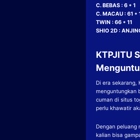
C. BEBAS : 6 * 1
C. MACAU : 61 * 
TWIN : 66 * 11
SHIO 2D : ANJI
KTPJITU S
Menguntu
Di era sekarang,
menguntungkan ba
cuman di situs to
perlu khawatir a
Dengan peluang m
kalian bisa gamp