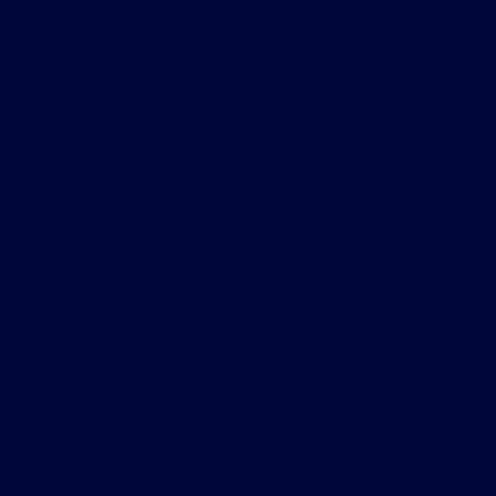
2026
SITUS
TOGEL
RESMI
KTPJITU