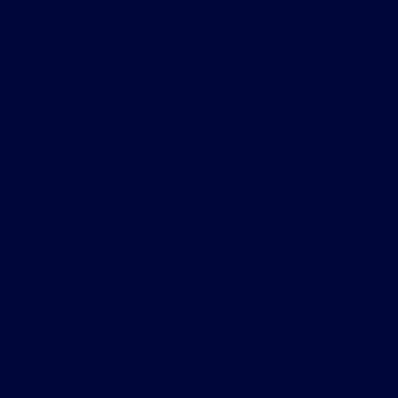
2026
SITUS
TOGEL
RESMI
KTPJITU