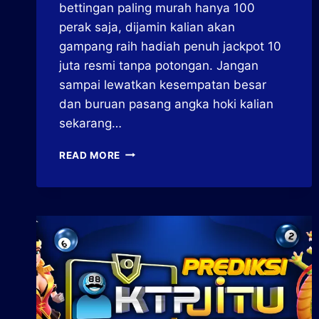
bettingan paling murah hanya 100
perak saja, dijamin kalian akan
gampang raih hadiah penuh jackpot 10
juta resmi tanpa potongan. Jangan
sampai lewatkan kesempatan besar
dan buruan pasang angka hoki kalian
sekarang…
PREDIKSI
READ MORE
TOGEL
OREGON
03
06
AGUSTUS
2026
SITUS
TOGEL
RESMI
KTPJITU