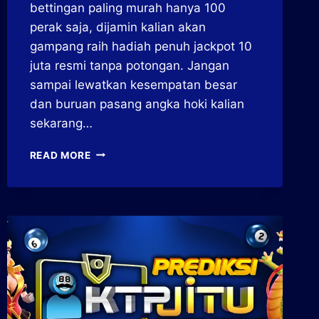
bettingan paling murah hanya 100
perak saja, dijamin kalian akan
gampang raih hadiah penuh jackpot 10
juta resmi tanpa potongan. Jangan
sampai lewatkan kesempatan besar
dan buruan pasang angka hoki kalian
sekarang…
PREDIKSI
READ MORE
TOGEL
OREGON
03
04
AGUSTUS
2026
SITUS
TOGEL
RESMI
KTPJITU