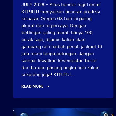
JULY 2026 – Situs bandar togel resmi
KTPJITU menyajikan bocoran prediksi
keluaran Oregon 03 hari ini paling
akurat dan terpercaya. Dengan
bettingan paling murah hanya 100
perak saja, dijamin kalian akan
gampang raih hadiah penuh jackpot 10
juta resmi tanpa potongan. Jangan
sampai lewatkan kesempatan besar
dan buruan pasang angka hoki kalian
sekarang juga! KTPJITU…
PREDIKSI
READ MORE
TOGEL
OREGON
03
31
JULY