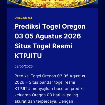
OREGON 03
Prediksi Togel Oregon
03 05 Agustus 2026
Situs Togel Resmi
KTPJITU
08/05/2026
Prediksi Togel Oregon 03 05 Agustus
2026 – Situs bandar togel resmi
KTPJITU menyajikan bocoran prediksi
keluaran Oregon 03 hari ini paling
akurat dan terpercaya. Dengan