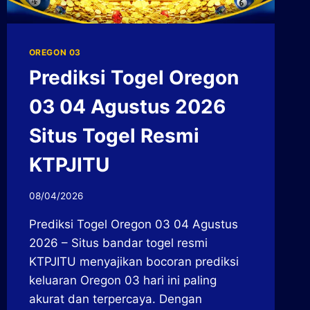
OREGON 03
Prediksi Togel Oregon
03 04 Agustus 2026
Situs Togel Resmi
KTPJITU
08/04/2026
Prediksi Togel Oregon 03 04 Agustus
2026 – Situs bandar togel resmi
KTPJITU menyajikan bocoran prediksi
keluaran Oregon 03 hari ini paling
akurat dan terpercaya. Dengan