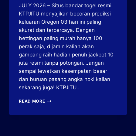
JULY 2026 – Situs bandar togel resmi
KTPJITU menyajikan bocoran prediksi
keluaran Oregon 03 hari ini paling
akurat dan terpercaya. Dengan
bettingan paling murah hanya 100
perak saja, dijamin kalian akan
gampang raih hadiah penuh jackpot 10
juta resmi tanpa potongan. Jangan
sampai lewatkan kesempatan besar
dan buruan pasang angka hoki kalian
sekarang juga! KTPJITU…
PREDIKSI
READ MORE
TOGEL
OREGON
03
30
JULY