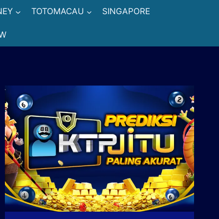
NEY
TOTOMACAU
SINGAPORE
AW