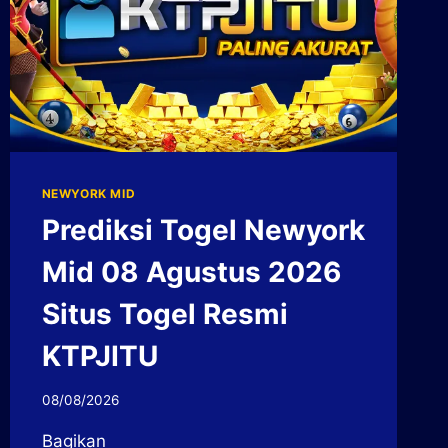
KTPJITU
NEWYORK MID
Prediksi Togel Newyork
Mid 08 Agustus 2026
Situs Togel Resmi
KTPJITU
08/08/2026
Bagikan