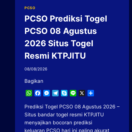
PCSO
PCSO Prediksi Togel
PCSO 08 Agustus
2026 Situs Togel
Resmi KTPJITU
08/08/2026
Bagikan
WhatsApp
Facebook
Messenger
Telegram
Skype
Line
X
Share
Prediksi Togel PCSO 08 Agustus 2026 –
Situs bandar togel resmi KTPJITU
menyajikan bocoran prediksi
keluaran PCSO hari ini paling akurat