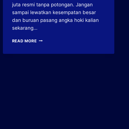
juta resmi tanpa potongan. Jangan
sampai lewatkan kesempatan besar
dan buruan pasang angka hoki kalian
sekarang…
PREDIKSI
READ MORE
TOGEL
NEWJERSEY
EVE
08
AGUSTUS
2026
SITUS
TOGEL
RESMI
KTPJITU