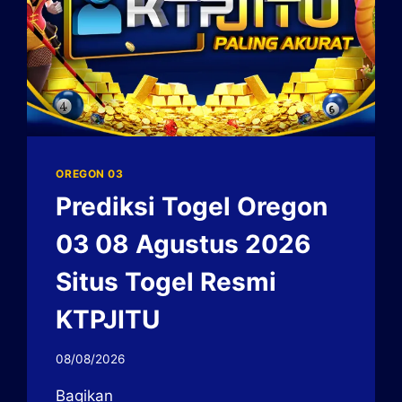
OREGON 03
Prediksi Togel Oregon
03 08 Agustus 2026
Situs Togel Resmi
KTPJITU
08/08/2026
Bagikan