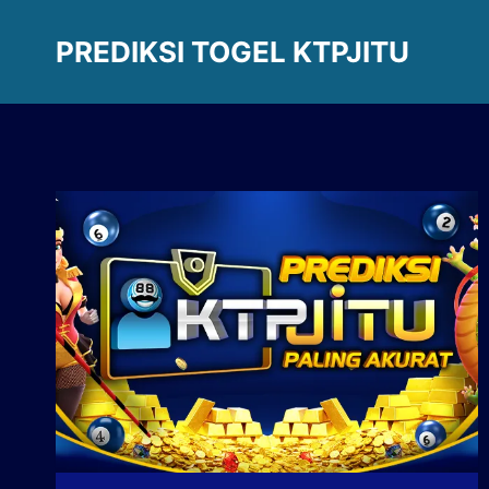
Skip
to
PREDIKSI TOGEL KTPJITU
content