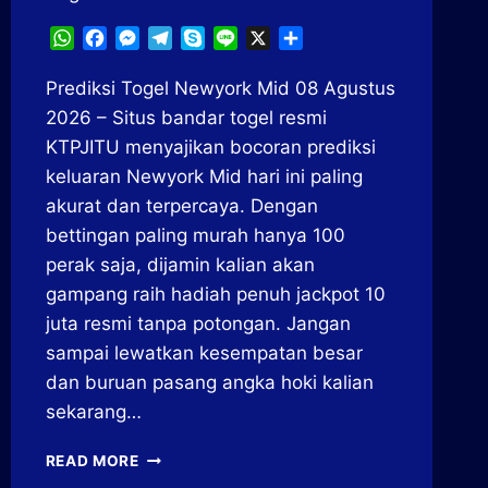
WhatsApp
Facebook
Messenger
Telegram
Skype
Line
X
Share
Prediksi Togel Newyork Mid 08 Agustus
2026 – Situs bandar togel resmi
KTPJITU menyajikan bocoran prediksi
keluaran Newyork Mid hari ini paling
akurat dan terpercaya. Dengan
bettingan paling murah hanya 100
perak saja, dijamin kalian akan
gampang raih hadiah penuh jackpot 10
juta resmi tanpa potongan. Jangan
sampai lewatkan kesempatan besar
dan buruan pasang angka hoki kalian
sekarang…
PREDIKSI
READ MORE
TOGEL