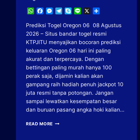
WhatsApp
Facebook
Messenger
Telegram
Skype
Line
X
Share
Prediksi Togel Oregon 06 08 Agustus
2026 – Situs bandar togel resmi
KTPJITU menyajikan bocoran prediksi
keluaran Oregon 06 hari ini paling
akurat dan terpercaya. Dengan
bettingan paling murah hanya 100
perak saja, dijamin kalian akan
gampang raih hadiah penuh jackpot 10
juta resmi tanpa potongan. Jangan
sampai lewatkan kesempatan besar
dan buruan pasang angka hoki kalian…
PREDIKSI
READ MORE
TOGEL
OREGON