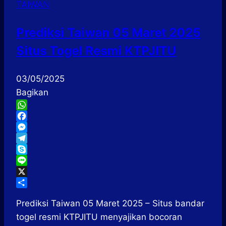
TAIWAN
Prediksi Taiwan 05 Maret 2025
Situs Togel Resmi KTPJITU
03/05/2025
Bagikan
WhatsApp
Facebook
Messenger
Telegram
Skype
Line
X
Share
Prediksi Taiwan 05 Maret 2025 – Situs bandar
togel resmi KTPJITU menyajikan bocoran