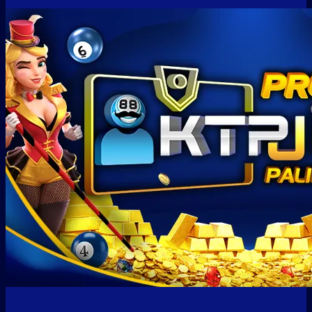
Macau
00
12
Juli
2025
Situs
Togel
Resmi
KTPJITU