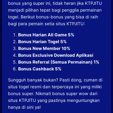
bonus yang super ini, tidak heran jika KTPJITU
menjadi pilihan tepat bagi penggila permainan
togel. Berikut bonus-bonus yang bisa di raih
bagi para pemain setia situs KTPJITU:
Bonus Harian All Game 5%
Bonus Harian Togel 5%
Bonus New Member 10%
Bonus Exclusive Download Aplikasi
Bonus Referral (Semua Permainan) 1%
Bonus Cashback 5%
Sungguh banyak bukan? Pasti dong, cuman di
situs togel resmi dan terpercaya ini yang miliki
bonus super. Nikmati bonus super wow dari
situs KTPJITU yang pastinya menguntungkan
hanya di sini ya!