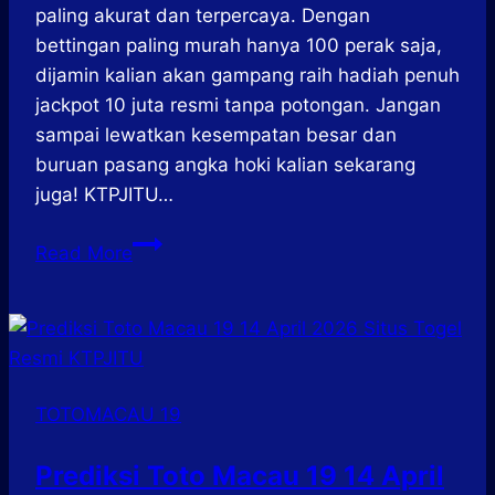
paling akurat dan terpercaya. Dengan
bettingan paling murah hanya 100 perak saja,
dijamin kalian akan gampang raih hadiah penuh
jackpot 10 juta resmi tanpa potongan. Jangan
sampai lewatkan kesempatan besar dan
buruan pasang angka hoki kalian sekarang
juga! KTPJITU…
Prediksi
Read More
Togel
Cambodia
30
MEI
2025
TOTOMACAU 19
Situs
Togel
Prediksi Toto Macau 19 14 April
Resmi