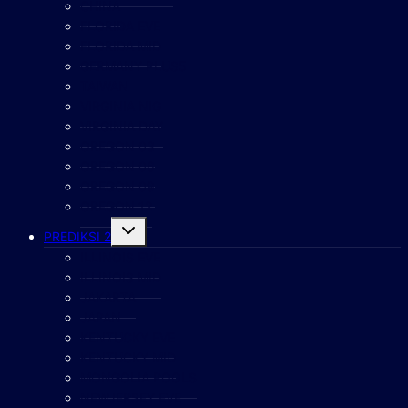
CHINA
FLORIDA EVE
FLORIDA MID
GERMANY PLUS5
TAIWAN
VIRGINIA NIG
VIRGINIA DAY
OREGON 03
OREGON 06
OREGON 09
OREGON 12
Toggle
PREDIKSI 2
child
menu
ILLINOIS EVE
ILLINOIS MID
JAKARTA
JAPAN
KENTUCKY EVE
KENTUCKY MID
MONGOLIA POOLS
NEWJERSEY EVE