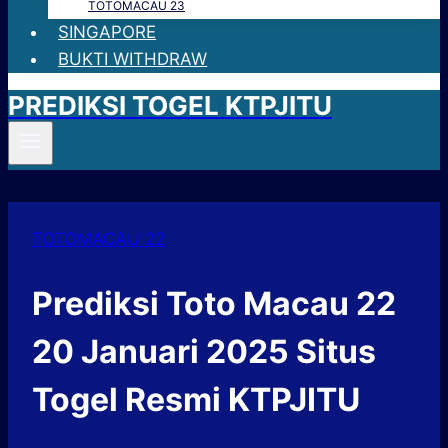
TOTOMACAU 23
SINGAPORE
BUKTI WITHDRAW
PREDIKSI TOGEL KTPJITU
TOTOMACAU 22
Prediksi Toto Macau 22
20 Januari 2025 Situs
Togel Resmi KTPJITU