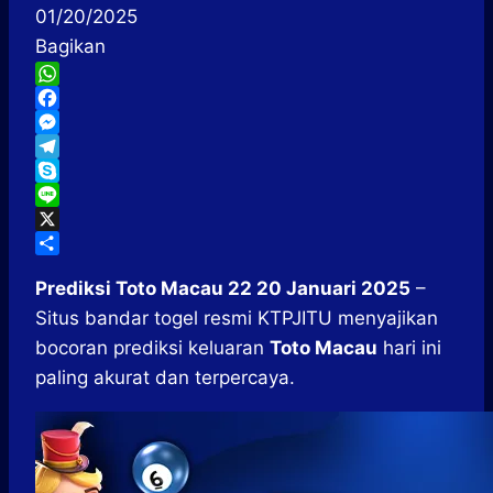
01/20/2025
Bagikan
WhatsApp
Facebook
Messenger
Telegram
Skype
Line
X
Share
Prediksi Toto Macau 22 20 Januari 2025
–
Situs bandar togel resmi KTPJITU menyajikan
bocoran prediksi keluaran
Toto Macau
hari ini
paling akurat dan terpercaya.