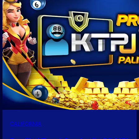
CALIFORNIA