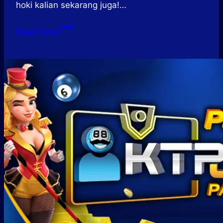
hoki kalian sekarang juga!…
Prediksi
Read More
Togel
Newyork
Mid
14
November
2025
Situs
Togel
Resmi
KTPJITU
11/06/2025