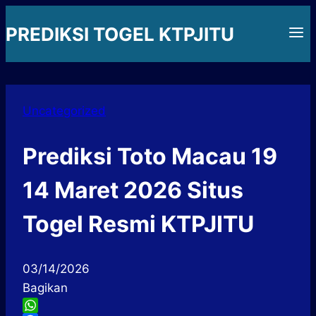
Skip
PREDIKSI TOGEL KTPJITU
to
content
Uncategorized
Prediksi Toto Macau 19
14 Maret 2026 Situs
Togel Resmi KTPJITU
03/14/2026
Bagikan