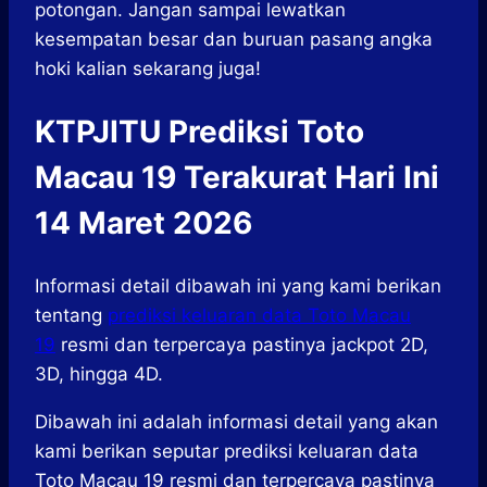
potongan. Jangan sampai lewatkan
kesempatan besar dan buruan pasang angka
hoki kalian sekarang juga!
KTPJITU Prediksi Toto
Macau 19 Terakurat Hari Ini
14 Maret 2026
Informasi detail dibawah ini yang kami berikan
tentang
prediksi keluaran data Toto Macau
19
resmi dan terpercaya pastinya jackpot 2D,
3D, hingga 4D.
Dibawah ini adalah informasi detail yang akan
kami berikan seputar prediksi keluaran data
Toto Macau 19 resmi dan terpercaya pastinya