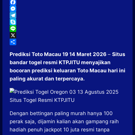
WhatsApp
Facebook
Messenger
Telegram
Skype
Line
X
Share
Prediksi Toto Macau 19 14 Maret 2026
–
Situs
bandar togel resmi KTPJITU menyajikan
bocoran prediksi keluaran Toto Macau hari ini
paling akurat dan terpercaya.
Dengan bettingan paling murah hanya 100
perak saja, dijamin kalian akan gampang raih
hadiah penuh jackpot 10 juta resmi tanpa