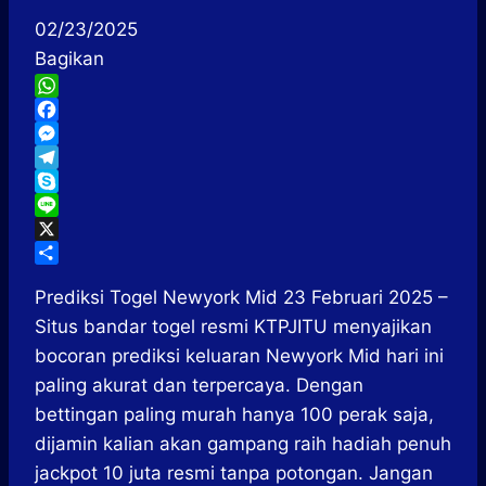
02/23/2025
Bagikan
WhatsApp
Facebook
Messenger
Telegram
Skype
Line
X
Share
Prediksi Togel Newyork Mid 23 Februari 2025 –
Situs bandar togel resmi KTPJITU menyajikan
bocoran prediksi keluaran Newyork Mid hari ini
paling akurat dan terpercaya. Dengan
bettingan paling murah hanya 100 perak saja,
dijamin kalian akan gampang raih hadiah penuh
jackpot 10 juta resmi tanpa potongan. Jangan