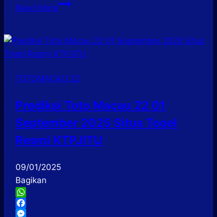
Prediksi
Read More
Togel
Newyork
Mid
09
JUNI
TOTOMACAU 22
2026
Situs
Prediksi Toto Macau 22 01
Togel
September 2025 Situs Togel
Resmi
KTPJITU
Resmi KTPJITU
09/01/2025
Bagikan
WhatsApp
Facebook