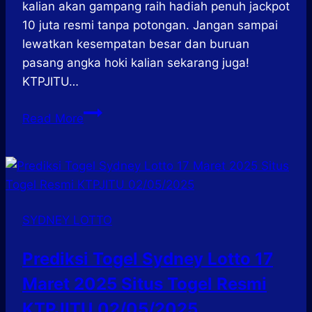
kalian akan gampang raih hadiah penuh jackpot
10 juta resmi tanpa potongan. Jangan sampai
lewatkan kesempatan besar dan buruan
pasang angka hoki kalian sekarang juga!
KTPJITU…
PCSO
Read More
Prediksi
Togel
PCSO
24
Mei
SYDNEY LOTTO
2025
Situs
Prediksi Togel Sydney Lotto 17
Togel
Maret 2025 Situs Togel Resmi
Resmi
KTPJITU
KTPJITU 02/05/2025