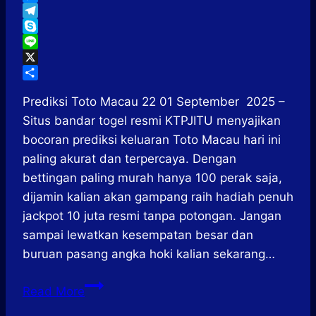
Messenger
Telegram
Skype
Line
X
Share
Prediksi Toto Macau 22 01 September 2025 –
Situs bandar togel resmi KTPJITU menyajikan
bocoran prediksi keluaran Toto Macau hari ini
paling akurat dan terpercaya. Dengan
bettingan paling murah hanya 100 perak saja,
dijamin kalian akan gampang raih hadiah penuh
jackpot 10 juta resmi tanpa potongan. Jangan
sampai lewatkan kesempatan besar dan
buruan pasang angka hoki kalian sekarang…
Prediksi
Read More
Toto