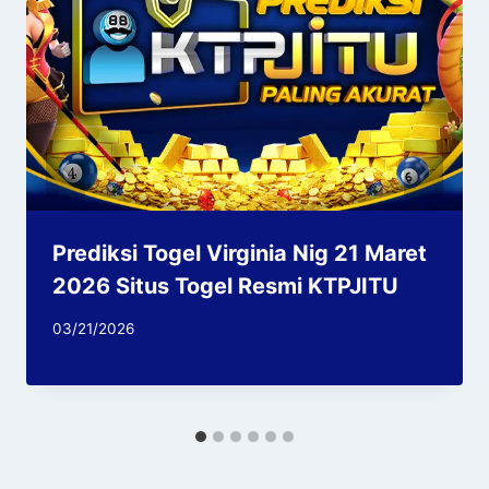
Prediksi Togel Virginia Nig 21 Maret
2026 Situs Togel Resmi KTPJITU
03/21/2026