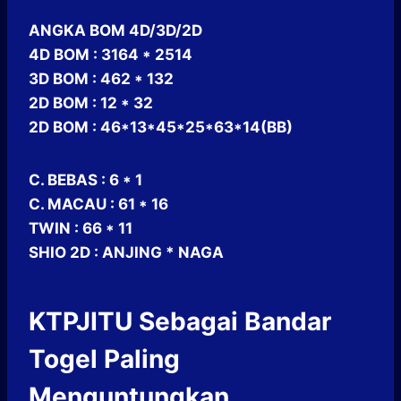
ANGKA BOM 4D/3D/2D
4D BOM : 3164 * 2514
3D BOM : 462 * 132
2D BOM : 12 * 32
2D BOM : 46*13*45*25*63*14(BB)
C. BEBAS : 6 * 1
C. MACAU : 61 * 16
TWIN : 66 * 11
SHIO 2D : ANJING * NAGA
KTPJITU Sebagai Bandar
Togel Paling
Menguntungkan