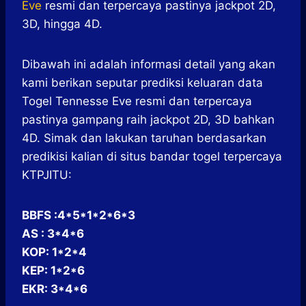
Eve
resmi dan terpercaya pastinya jackpot 2D,
3D, hingga 4D.
Dibawah ini adalah informasi detail yang akan
kami berikan seputar prediksi keluaran data
Togel Tennesse Eve resmi dan terpercaya
pastinya gampang raih jackpot 2D, 3D bahkan
4D. Simak dan lakukan taruhan berdasarkan
predikisi kalian di situs bandar togel terpercaya
KTPJITU:
BBFS :4*5*1*2*6*3
AS : 3*4*6
KOP: 1*2*4
KEP: 1*2*6
EKR: 3*4*6