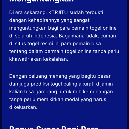
Di era sekarang, KTPJITU sudah terbukti
dengan kehadirannya yang sangat
menguntungkan bagi para pemain togel online
di seluruh Indonesia. Bagaimana tidak, cuman
di situs togel resmi ini para pemain bisa
tentang dalam bermain togel online tanpa perlu
khawatir akan kekalahan.
Dengan peluang menang yang begitu besar
dan juga prediksi togel paling akurat, dijamin
kalian bisa gampang untuk raih kemenangan
tanpa perlu memikirkan modal yang harus
dikeluarkan.