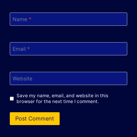
Name
*
Email
*
Website
Save my name, email, and website in this
browser for the next time I comment.