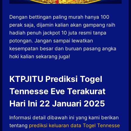
Dengan bettingan paling murah hanya 100
perak saja, dijamin kalian akan gampang raih
hadiah penuh jackpot 10 juta resmi tanpa
potongan. Jangan sampai lewatkan
kesempatan besar dan buruan pasang angka
hoki kalian sekarang juga!
KTPJITU Prediksi Togel
Tennesse Eve Terakurat
Hari Ini 22 Januari 2025
Informasi detail dibawah ini yang kami berikan
tentang
prediksi keluaran data Togel Tennesse