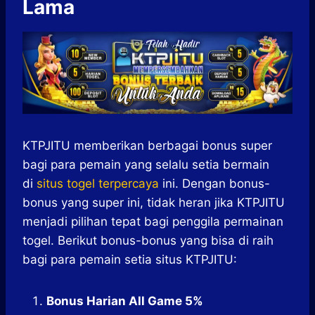
Lama
KTPJITU memberikan berbagai bonus super
bagi para pemain yang selalu setia bermain
di
situs togel terpercaya
ini. Dengan bonus-
bonus yang super ini, tidak heran jika KTPJITU
menjadi pilihan tepat bagi penggila permainan
togel. Berikut bonus-bonus yang bisa di raih
bagi para pemain setia situs KTPJITU:
Bonus Harian All Game 5%