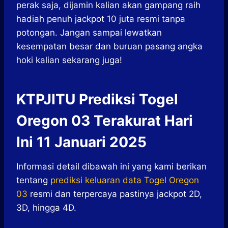
perak saja, dijamin kalian akan gampang raih
hadiah penuh jackpot 10 juta resmi tanpa
potongan. Jangan sampai lewatkan
kesempatan besar dan buruan pasang angka
hoki kalian sekarang juga!
KTPJITU Prediksi Togel
Oregon 03 Terakurat Hari
Ini 11 Januari 2025
Informasi detail dibawah ini yang kami berikan
tentang
prediksi keluaran data Togel Oregon
03
resmi dan terpercaya pastinya jackpot 2D,
3D, hingga 4D.