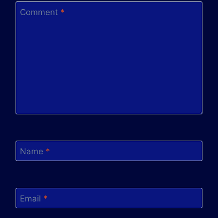
Comment
*
Name
*
Email
*