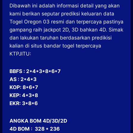
Dibawah ini adalah informasi detail yang akan
kami berikan seputar prediksi keluaran data
Togel Oregon 03 resmi dan terpercaya pastinya
gampang raih jackpot 2D, 3D bahkan 4D. Simak
dan lakukan taruhan berdasarkan predikisi
kalian di situs bandar togel terpercaya
KTPJITU:
BBFS : 2*4*3*8*6*7
AS : 2*4*3
KOP: 8*6*7
KEP: 4*3*8
EKR: 3*8*6
ANGKA BOM 4D/3D/2D
4D BOM : 328 * 236